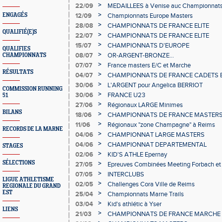
>
22/09
MEDAILLEES à Venise auc Championnats
>
ENGAGÉS
12/09
Championnats Europe Masters
>
28/08
CHAMPIONNATS DE FRANCE ELITE
QUALIFIÉ(E)S
>
22/07
CHAMPIONNATS DE FRANCE ELITE
>
15/07
CHAMPIONNATS D'EUROPE
QUALIFIES
>
08/07
OR-ARGENT-BRONZE...
CHAMPIONNATS
>
07/07
France masters E/C et Marche
RÉSULTATS
>
04/07
CHAMPIONNATS DE FRANCE CADETS E
>
30/06
L'ARGENT pour Angelica BERRIOT
COMMISSION RUNNING
>
30/06
FRANCE U23
51
>
27/06
Régionaux LARGE Minimes
BILANS
>
18/06
CHAMPIONNATS DE FRANCE MASTER
>
11/06
Régionaux "zone Champagne" à Reims
RECORDS DE LA MARNE
>
04/06
CHAMPIONNAT LARGE MASTERS
>
04/06
CHAMPIONNAT DEPARTEMENTAL
STAGES
>
02/06
KID'S ATHLE Epernay
SÉLECTIONS
>
27/05
Epreuves Combinées Meeting Forbach e
>
07/05
INTERCLUBS
LIGUE ATHLETISME
>
02/05
Challenges Cora Ville de Reims
REGIONALE DU GRAND
EST
>
25/04
Championnats Marne Trails
>
03/04
Kid's athlétic à Yser
LIENS
>
21/03
CHAMPIONNATS DE FRANCE MARCHE 