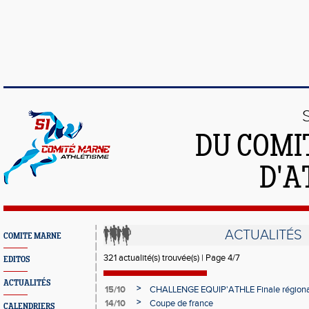
DU COMI
D'A
ACTUALITÉS
COMITE MARNE
321 actualité(s) trouvée(s) | Page 4/7
EDITOS
ACTUALITÉS
>
15/10
CHALLENGE EQUIP'ATHLE Finale régiona
>
14/10
Coupe de france
CALENDRIERS