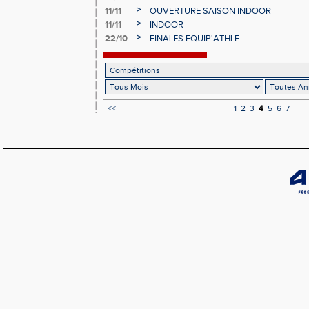
>
11/11
OUVERTURE SAISON INDOOR
>
11/11
INDOOR
>
22/10
FINALES EQUIP'ATHLE
<<
1
2
3
4
5
6
7