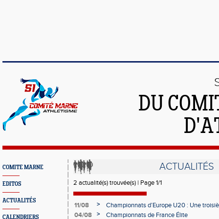
DU COMI
D'A
ACTUALITÉS
COMITE MARNE
2 actualité(s) trouvée(s) | Page 1/1
EDITOS
ACTUALITÉS
>
11/08
Championnats d’Europe U20 : Une troisiè
Jules De la Faye
>
04/08
Championnats de France Élite
CALENDRIERS