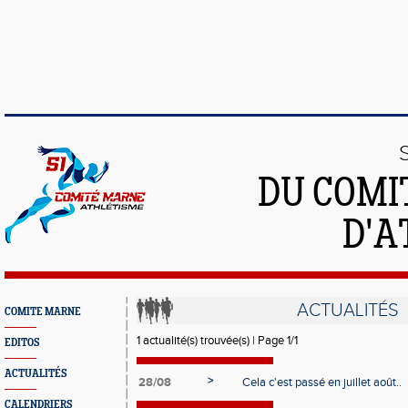
DU COMI
D'A
ACTUALITÉS
COMITE MARNE
1 actualité(s) trouvée(s) | Page 1/1
EDITOS
ACTUALITÉS
>
28/08
Cela c'est passé en juillet août..
CALENDRIERS