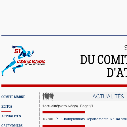
DU COMI
D'A
ACTUALITÉS
COMITE MARNE
1 actualité(s) trouvée(s) | Page 1/1
EDITOS
ACTUALITÉS
>
02/06
Championnats Départementaux : 341 athlè
Champagne
CALENDRIERS