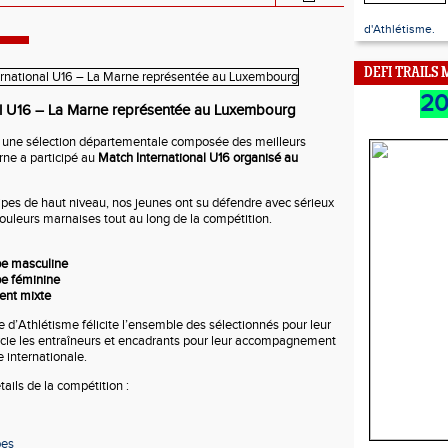
d'Athlétisme.
DEFI TRAILS
2
al U16 – La Marne représentée au Luxembourg
, une sélection départementale composée des meilleurs
rne a participé au
Match International U16 organisé au
pes de haut niveau, nos jeunes ont su défendre avec sérieux
couleurs marnaises tout au long de la compétition.
ipe masculine
pe féminine
ent mixte
 d’Athlétisme félicite l’ensemble des sélectionnés pour leur
ie les entraîneurs et encadrants pour leur accompagnement
 internationale.
ails de la compétition :
pes