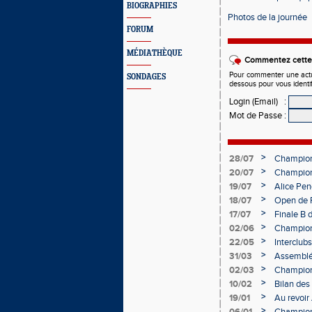
BIOGRAPHIES
Photos de la journée
FORUM
MÉDIATHÈQUE
Commentez cette 
Pour commenter une actual
SONDAGES
dessous pour vous identi
Login (Email)
:
Mot de Passe
:
>
28/07
Championn
>
20/07
Championn
Charléty
>
19/07
Alice Pen
>
18/07
Open de F
>
17/07
Finale B 
Obernai
>
02/06
Championn
Champag
>
22/05
Interclub
>
31/03
Assemblé
Épernay
>
02/03
Championn
>
10/02
Bilan des
bien lanc
>
19/01
Au revoir
>