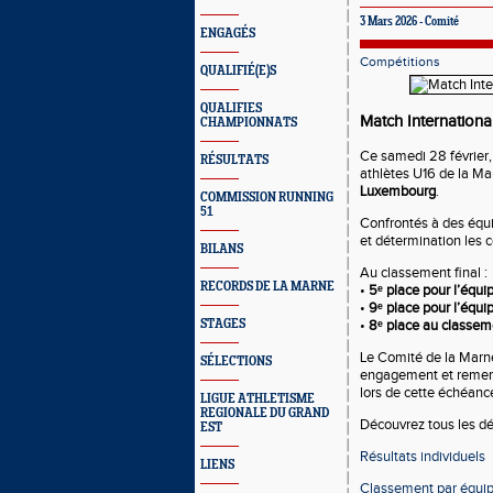
3 Mars 2026 - Comité
ENGAGÉS
Compétitions
QUALIFIÉ(E)S
QUALIFIES
Match Internation
CHAMPIONNATS
Ce samedi 28 février
RÉSULTATS
athlètes U16 de la Ma
Luxembourg
.
COMMISSION RUNNING
51
Confrontés à des équi
et détermination les 
BILANS
Au classement final :
RECORDS DE LA MARNE
•
5ᵉ place pour l’équ
•
9ᵉ place pour l’équi
STAGES
•
8ᵉ place au classem
Le Comité de la Marne
SÉLECTIONS
engagement et remerc
lors de cette échéance
LIGUE ATHLETISME
REGIONALE DU GRAND
Découvrez tous les dét
EST
Résultats individuels
LIENS
Classement par équi