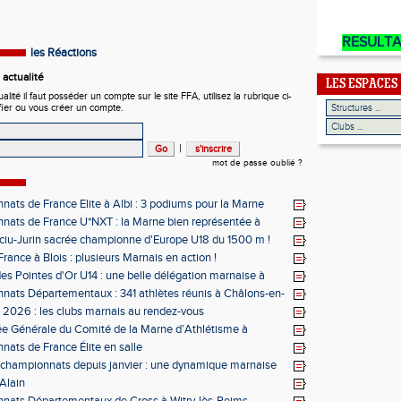
RESULT
les Réactions
actualité
LES ESPACES
ité il faut posséder un compte sur le site FFA, utilisez la rubrique ci-
fier ou vous créer un compte.
|
mot de passe oublié ?
ats de France Elite à Albi : 3 podiums pour la Marne
ats de France U*NXT : la Marne bien représentée à
ciu-Jurin sacrée championne d'Europe U18 du 1500 m !
rance à Blois : plusieurs Marnais en action !
des Pointes d'Or U14 : une belle délégation marnaise à
ats Départementaux : 341 athlètes réunis à Châlons-en-
ne
s 2026 : les clubs marnais au rendez-vous
e Générale du Comité de la Marne d’Athlétisme à
ats de France Élite en salle
 championnats depuis janvier : une dynamique marnaise
ée
 Alain