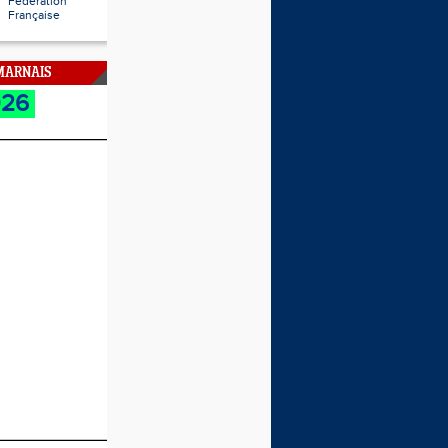
Fédération
Française
 MARNAIS
026