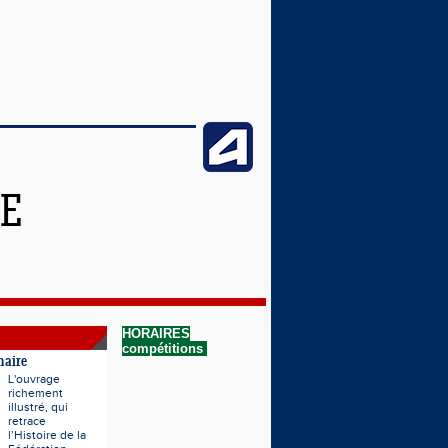
NE
HORAIRES
compétitions
naire
L'ouvrage
richement
illustré, qui
retrace
l’Histoire de la