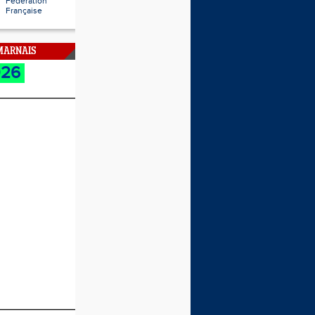
Fédération
Française
 MARNAIS
026