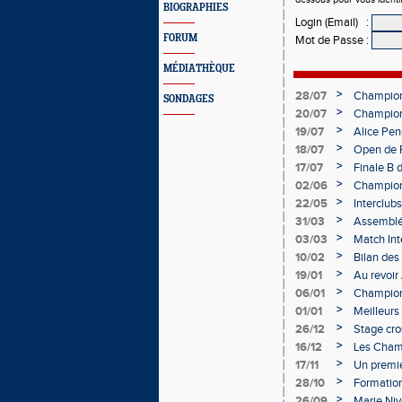
BIOGRAPHIES
Login (Email)
:
FORUM
Mot de Passe
:
MÉDIATHÈQUE
>
28/07
Championn
SONDAGES
>
20/07
Championn
Charléty
>
19/07
Alice Pen
>
18/07
Open de F
>
17/07
Finale B 
Obernai
>
02/06
Championn
Champag
>
22/05
Interclub
>
31/03
Assemblé
Épernay
>
03/03
Match Int
>
10/02
Bilan des
bien lanc
>
19/01
Au revoir
>
06/01
Champion
>
01/01
Meilleur
>
26/12
Stage cros
Départem
>
16/12
Les Champ
hivernale
>
17/11
Un premie
>
28/10
Formation
>
26/09
Marie Niv