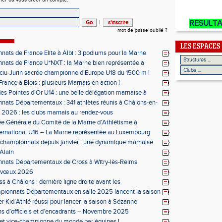
|
RESULT
mot de passe oublié ?
LES ESPACES
ats de France Elite à Albi : 3 podiums pour la Marne
ats de France U*NXT : la Marne bien représentée à
ciu-Jurin sacrée championne d'Europe U18 du 1500 m !
rance à Blois : plusieurs Marnais en action !
des Pointes d'Or U14 : une belle délégation marnaise à
ats Départementaux : 341 athlètes réunis à Châlons-en-
ne
s 2026 : les clubs marnais au rendez-vous
e Générale du Comité de la Marne d’Athlétisme à
ernational U16 – La Marne représentée au Luxembourg
 championnats depuis janvier : une dynamique marnaise
ée
 Alain
nats Départementaux de Cross à Witry-lès-Reims
s vœux 2026
s à Châlons : dernière ligne droite avant les
entaux
ionnats Départementaux en salle 2025 lancent la saison
r Kid’Athlé réussi pour lancer la saison à Sézanne
s d’officiels et d’encadrants – Novembre 2025
et vice-championne du monde par équipes !