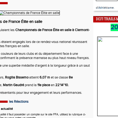
d'Athlétisme.
DEFI TRAILS
de France Élite en salle
2
laient les
Championnats de France Élite en salle à Clermont-
s étaient engagés lors de ce rendez-vous national réunissant
tes français en salle.
s couleurs de leurs clubs et du département face à une
confirmant la présence marnaise au plus haut niveau français.
re une superbe médaille d’argent à la longueur grâce à un saut
rs,
Rogilia Bissemo
atteint
6,07 m
et se classe
8e
e,
Martin Gaudré
prend la
11e place
en
22'14''10.
eprésentants pour leur engagement et leurs performances.
les Réactions
actualité
ité il faut posséder un compte sur le site FFA, utilisez la rubrique ci-
fier ou vous créer un compte.