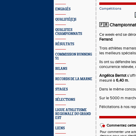
Compétitions
ENGAGÉS
QUALIFIÉ(E)S
🇫🇷 Championnats 
QUALIFIES
CHAMPIONNATS
Ce week-end se dérou
Ferrand
.
RÉSULTATS
Trois athlètes marnai
les meilleurs spécialis
COMMISSION RUNNING
51
Ils ont su défendre le
concurrence relevée, 
BILANS
Angélica Berriot
s’off
RECORDS DE LA MARNE
mesuré à
6,40 m.
Dans le même concou
STAGES
Sur le 5000 m march
SÉLECTIONS
Félicitations à nos r
LIGUE ATHLETISME
REGIONALE DU GRAND
EST
Commentez cette 
LIENS
Pour commenter une actual
dessous pour vous identi