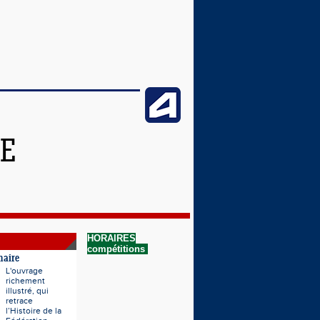
NE
HORAIRES
compétitions
naire
L'ouvrage
richement
illustré, qui
retrace
l’Histoire de la