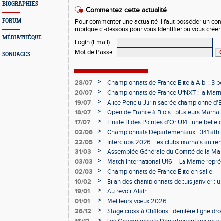
BIOGRAPHIES
Commentez cette actualité
FORUM
Pour commenter une actualité il faut posséder un compt
rubrique ci-dessous pour vous identifier ou vous crée
MÉDIATHÈQUE
Login (Email)
:
Mot de Passe
:
SONDAGES
>
28/07
Championnats de France Elite à Albi : 3 
>
20/07
Championnats de France U*NXT : la Marn
Charléty
>
19/07
Alice Penciu-Jurin sacrée championne d'
>
18/07
Open de France à Blois : plusieurs Marnais
>
17/07
Finale B des Pointes d'Or U14 : une belle
Obernai
>
02/06
Championnats Départementaux : 341 athlè
Champagne
>
22/05
Interclubs 2026 : les clubs marnais au r
>
31/03
Assemblée Générale du Comité de la Mar
Épernay
>
03/03
Match International U16 – La Marne rep
>
02/03
Championnats de France Élite en salle
>
10/02
Bilan des championnats depuis janvier :
bien lancée
>
19/01
Au revoir Alain
>
01/01
Meilleurs vœux 2026
>
26/12
Stage cross à Châlons : dernière ligne dro
Départementaux
>