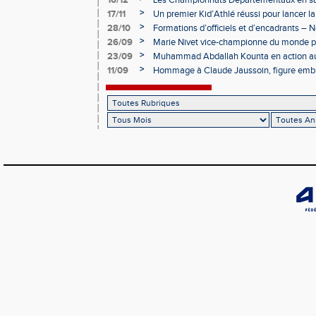
16/12
Les Championnats Départementaux en sal
hivernale
>
17/11
Un premier Kid’Athlé réussi pour lancer l
>
28/10
Formations d’officiels et d’encadrants 
>
26/09
Marie Nivet vice-championne du monde pa
>
23/09
Muhammad Abdallah Kounta en action a
>
11/09
Hommage à Claude Jaussoin, figure embl
champenois