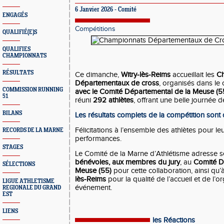
6 Janvier 2026 - Comité
ENGAGÉS
Compétitions
QUALIFIÉ(E)S
QUALIFIES
CHAMPIONNATS
RÉSULTATS
Ce dimanche,
Witry-lès-Reims
accueillait les
C
Départementaux de cross
, organisés dans le
COMMISSION RUNNING
avec le Comité Départemental de la Meuse (5
51
réuni
292 athlètes
, offrant une belle journée d
BILANS
Les résultats complets de la compétition sont 
Félicitations à l’ensemble des athlètes pour l
RECORDS DE LA MARNE
performances.
STAGES
Le Comité de la Marne d’Athlétisme adresse 
bénévoles, aux membres du jury
, au
Comité D
SÉLECTIONS
Meuse (55)
pour cette collaboration, ainsi qu’
lès-Reims
pour la qualité de l’accueil et de l’o
LIGUE ATHLETISME
événement.
REGIONALE DU GRAND
EST
LIENS
les Réactions