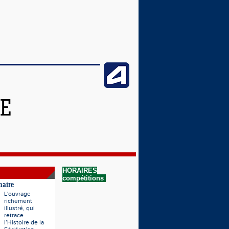
NE
HORAIRES
compétitions
naire
L'ouvrage
richement
illustré, qui
retrace
l’Histoire de la