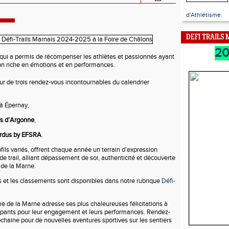
d'Athlétisme.
DEFI TRAILS
2
qui a permis de récompenser les athlètes et passionnés ayant
ion riche en émotions et en performances.
our de trois rendez-vous incontournables du calendrier
à Épernay,
ys d’Argonne
,
ordus by EFSRA
.
ils variés, offrent chaque année un terrain d’expression
e trail, alliant dépassement de soi, authenticité et découverte
 de la Marne.
s et les classements sont disponibles dans notre rubrique
Défi-
e de la Marne adresse ses plus chaleureuses félicitations à
ipants pour leur engagement et leurs performances. Rendez-
ochaine pour de nouvelles aventures sportives sur les sentiers