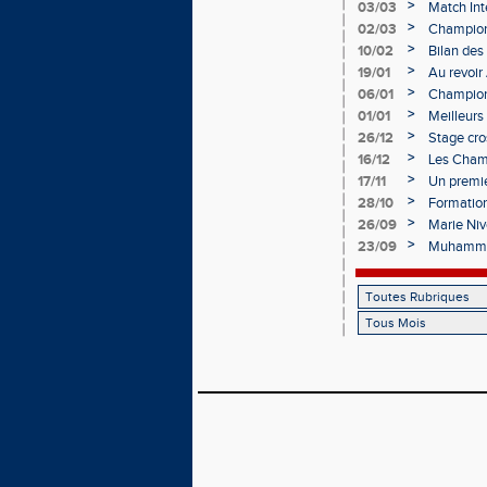
Épernay
>
03/03
Match Int
>
02/03
Championn
>
10/02
Bilan des
bien lanc
>
19/01
Au revoir
>
06/01
Champion
>
01/01
Meilleur
>
26/12
Stage cros
Départem
>
16/12
Les Champ
hivernale
>
17/11
Un premie
>
28/10
Formation
>
26/09
Marie Niv
>
23/09
Muhammad