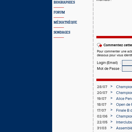
BIOGRAPHIES
FORUM
MÉDIATHÈQUE
SONDAGES
Commentez cette 
Pour commenter une actual
dessous pour vous identi
Login (Email)
:
Mot de Passe
:
>
28/07
Championn
>
20/07
Championn
Charléty
>
19/07
Alice Pen
>
18/07
Open de F
>
17/07
Finale B 
Obernai
>
02/06
Championn
Champag
>
22/05
Interclub
>
31/03
Assemblé