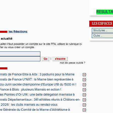
RESULT
LES ESPACES
les Réactions
actualité
ité il faut posséder un compte sur le site FFA, utilisez la rubrique ci-
fier ou vous créer un compte.
|
mot de passe oublié ?
ats de France Elite à Albi : 3 podiums pour la Marne
ats de France U*NXT : la Marne bien représentée à
ciu-Jurin sacrée championne d'Europe U18 du 1500 m !
rance à Blois : plusieurs Marnais en action !
des Pointes d'Or U14 : une belle délégation marnaise à
ats Départementaux : 341 athlètes réunis à Châlons-en-
ne
s 2026 : les clubs marnais au rendez-vous
e Générale du Comité de la Marne d’Athlétisme à