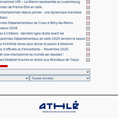
ernational U16 – La Marne représentée au Luxembourg
ats de France Élite en salle
 championnats depuis janvier : une dynamique marnaise
ée
 Alain
nats Départementaux de Cross à Witry-lès-Reims
s vœux 2026
s à Châlons : dernière ligne droite avant les
entaux
ionnats Départementaux en salle 2025 lancent la saison
r Kid’Athlé réussi pour lancer la saison à Sézanne
s d’officiels et d’encadrants – Novembre 2025
et vice-championne du monde par équipes !
 Abdallah Kounta en action aux Mondiaux de Tokyo