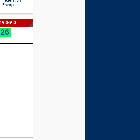
Fédération
Française
 MARNAIS
026