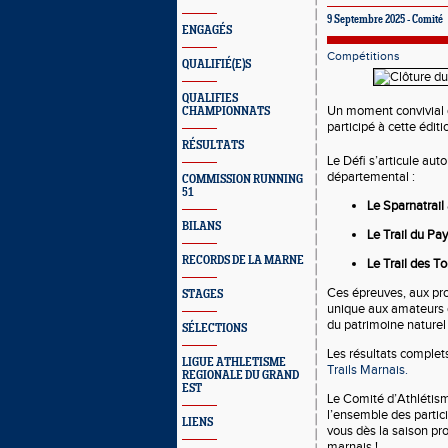
9 Septembre 2025 - Comité
ENGAGÉS
Compétitions
QUALIFIÉ(E)S
QUALIFIES
Un moment convivial 
CHAMPIONNATS
participé à cette édit
RÉSULTATS
Le Défi s’articule aut
départemental :
COMMISSION RUNNING
51
Le Sparnatrail
BILANS
Le Trail du Pa
RECORDS DE LA MARNE
Le Trail des T
Ces épreuves, aux prof
STAGES
unique aux amateurs d
du patrimoine naturel
SÉLECTIONS
Les résultats complet
LIGUE ATHLETISME
Trails Marnais.
REGIONALE DU GRAND
EST
Le Comité d’Athlétism
l’ensemble des partic
LIENS
vous dès la saison pr
marnais !