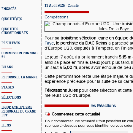
11 Août 2025 - Comité
ENGAGÉS
Compétitions
QUALIFIÉ(E)S
QUALIFIES
CHAMPIONNATS
Pour sa
troisième sélection jeune en équipe 
Faye
, le perchiste du DAC Reims
a participé 
RÉSULTATS
d’Europe U20, disputés à Tampere, en Finlan
COMMISSION RUNNING
Le jeudi 7 août, il a brillamment franchi
5,15 m
51
ainsi sa place en finale. Deux jours plus tard, 
un saut à
5,00 m
, après avoir échoué de peu 
BILANS
Cette performance reste une étape majeure d
RECORDS DE LA MARNE
expérience précieuse pour la suite de sa carri
STAGES
Félicitations Jules
pour cette sélection et cette
meilleurs U20 d’Europe.
SÉLECTIONS
les Réactions
LIGUE ATHLETISME
REGIONALE DU GRAND
Commentez cette actualité
EST
Pour commenter une actualité il faut posséder un compt
LIENS
rubrique ci-dessous pour vous identifier ou vous crée