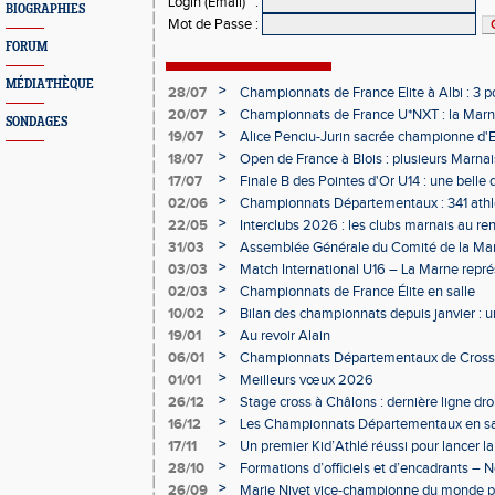
Login (Email)
:
BIOGRAPHIES
Mot de Passe
:
FORUM
MÉDIATHÈQUE
>
28/07
Championnats de France Elite à Albi : 3 
>
20/07
Championnats de France U*NXT : la Marn
SONDAGES
Charléty
>
19/07
Alice Penciu-Jurin sacrée championne d'
>
18/07
Open de France à Blois : plusieurs Marnais
>
17/07
Finale B des Pointes d'Or U14 : une belle
Obernai
>
02/06
Championnats Départementaux : 341 athlè
Champagne
>
22/05
Interclubs 2026 : les clubs marnais au r
>
31/03
Assemblée Générale du Comité de la Mar
Épernay
>
03/03
Match International U16 – La Marne rep
>
02/03
Championnats de France Élite en salle
>
10/02
Bilan des championnats depuis janvier :
bien lancée
>
19/01
Au revoir Alain
>
06/01
Championnats Départementaux de Cross 
>
01/01
Meilleurs vœux 2026
>
26/12
Stage cross à Châlons : dernière ligne dro
Départementaux
>
16/12
Les Championnats Départementaux en sal
hivernale
>
17/11
Un premier Kid’Athlé réussi pour lancer l
>
28/10
Formations d’officiels et d’encadrants 
>
26/09
Marie Nivet vice-championne du monde pa