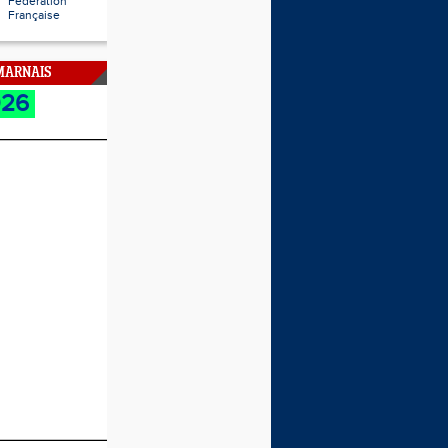
Fédération
Française
 MARNAIS
026