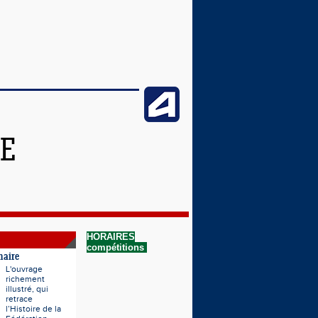
NE
HORAIRES
compétitions
naire
L'ouvrage
richement
illustré, qui
retrace
l’Histoire de la