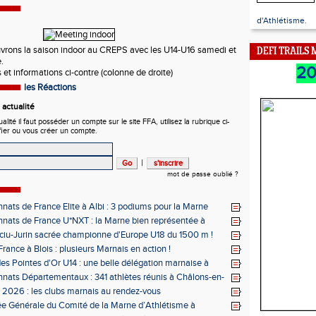
d'Athlétisme.
rons la saison indoor au CREPS avec les U14-U16 samedi et
DEFI TRAILS
.
2
 et informations ci-contre (colonne de droite)
les Réactions
actualité
ité il faut posséder un compte sur le site FFA, utilisez la rubrique ci-
fier ou vous créer un compte.
|
mot de passe oublié ?
ats de France Elite à Albi : 3 podiums pour la Marne
ats de France U*NXT : la Marne bien représentée à
ciu-Jurin sacrée championne d'Europe U18 du 1500 m !
rance à Blois : plusieurs Marnais en action !
des Pointes d'Or U14 : une belle délégation marnaise à
ats Départementaux : 341 athlètes réunis à Châlons-en-
ne
s 2026 : les clubs marnais au rendez-vous
e Générale du Comité de la Marne d’Athlétisme à