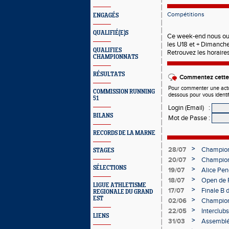
Compétitions
ENGAGÉS
QUALIFIÉ(E)S
Ce week-end nous ouv
les U18 et + Dimanche
QUALIFIES
Retrouvez les horaires
CHAMPIONNATS
RÉSULTATS
Commentez cette 
Pour commenter une actual
COMMISSION RUNNING
dessous pour vous identi
51
Login (Email)
:
BILANS
Mot de Passe
:
RECORDS DE LA MARNE
>
28/07
Championn
STAGES
>
20/07
Championn
Charléty
SÉLECTIONS
>
19/07
Alice Pen
>
18/07
Open de F
LIGUE ATHLETISME
>
17/07
Finale B 
REGIONALE DU GRAND
Obernai
EST
>
02/06
Championn
Champag
>
22/05
Interclub
LIENS
>
31/03
Assemblé