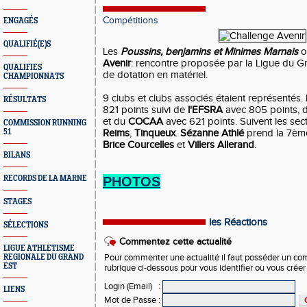
Compétitions
ENGAGÉS
QUALIFIÉ(E)S
Les
Poussins, benjamins et Minimes Marnais
o
Avenir
: rencontre proposée par la Ligue du Gr
QUALIFIES
de dotation en matériel.
CHAMPIONNATS
9 clubs et clubs associés étaient représentés.
RÉSULTATS
821 points suivi de
l'EFSRA
avec 805 points, 
et du
COCAA
avec 621 points. Suivent les sec
COMMISSION RUNNING
51
Reims
,
Tinqueux
.
Sézanne Athlé
prend la 7ème
Brice Courcelles
et
Villers Allerand
.
BILANS
RECORDS DE LA MARNE
PHOTOS
STAGES
les Réactions
SÉLECTIONS
Commentez cette actualité
LIGUE ATHLETISME
REGIONALE DU GRAND
Pour commenter une actualité il faut posséder un compt
EST
rubrique ci-dessous pour vous identifier ou vous crée
Login (Email)
:
LIENS
Mot de Passe
: