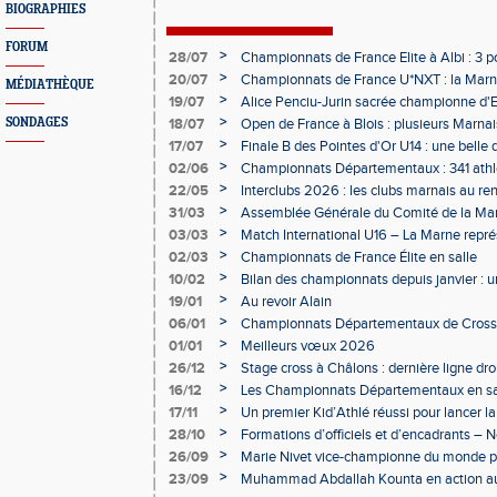
BIOGRAPHIES
FORUM
>
28/07
Championnats de France Elite à Albi : 3 
>
20/07
Championnats de France U*NXT : la Marn
MÉDIATHÈQUE
Charléty
>
19/07
Alice Penciu-Jurin sacrée championne d'
>
SONDAGES
18/07
Open de France à Blois : plusieurs Marnais
>
17/07
Finale B des Pointes d'Or U14 : une belle
Obernai
>
02/06
Championnats Départementaux : 341 athlè
Champagne
>
22/05
Interclubs 2026 : les clubs marnais au r
>
31/03
Assemblée Générale du Comité de la Mar
Épernay
>
03/03
Match International U16 – La Marne rep
>
02/03
Championnats de France Élite en salle
>
10/02
Bilan des championnats depuis janvier :
bien lancée
>
19/01
Au revoir Alain
>
06/01
Championnats Départementaux de Cross 
>
01/01
Meilleurs vœux 2026
>
26/12
Stage cross à Châlons : dernière ligne dro
Départementaux
>
16/12
Les Championnats Départementaux en sal
hivernale
>
17/11
Un premier Kid’Athlé réussi pour lancer l
>
28/10
Formations d’officiels et d’encadrants 
>
26/09
Marie Nivet vice-championne du monde pa
>
23/09
Muhammad Abdallah Kounta en action a