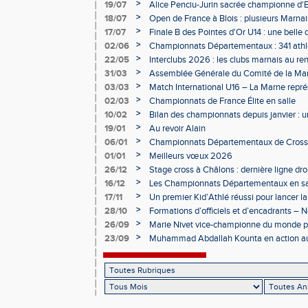
Charléty
>
19/07
Alice Penciu-Jurin sacrée championne d'
>
18/07
Open de France à Blois : plusieurs Marnais
>
17/07
Finale B des Pointes d'Or U14 : une belle
Obernai
>
02/06
Championnats Départementaux : 341 athlè
Champagne
>
22/05
Interclubs 2026 : les clubs marnais au r
>
31/03
Assemblée Générale du Comité de la Mar
Épernay
>
03/03
Match International U16 – La Marne rep
>
02/03
Championnats de France Élite en salle
>
10/02
Bilan des championnats depuis janvier :
bien lancée
>
19/01
Au revoir Alain
>
06/01
Championnats Départementaux de Cross 
>
01/01
Meilleurs vœux 2026
>
26/12
Stage cross à Châlons : dernière ligne dro
Départementaux
>
16/12
Les Championnats Départementaux en sal
hivernale
>
17/11
Un premier Kid’Athlé réussi pour lancer l
>
28/10
Formations d’officiels et d’encadrants 
>
26/09
Marie Nivet vice-championne du monde pa
>
23/09
Muhammad Abdallah Kounta en action a