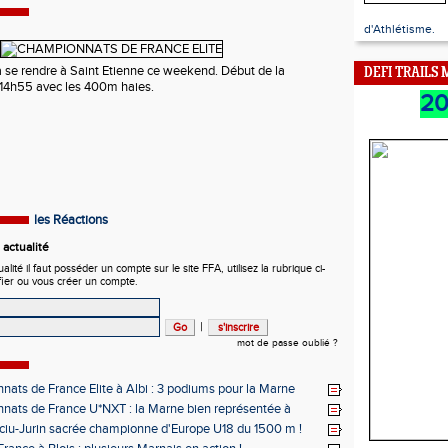
d'Athlétisme.
à se rendre à Saint Etienne ce weekend. Début de la
DEFI TRAILS
 14h55 avec les 400m haies.
2
les Réactions
actualité
ité il faut posséder un compte sur le site FFA, utilisez la rubrique ci-
fier ou vous créer un compte.
|
mot de passe oublié ?
ats de France Elite à Albi : 3 podiums pour la Marne
ats de France U*NXT : la Marne bien représentée à
ciu-Jurin sacrée championne d'Europe U18 du 1500 m !