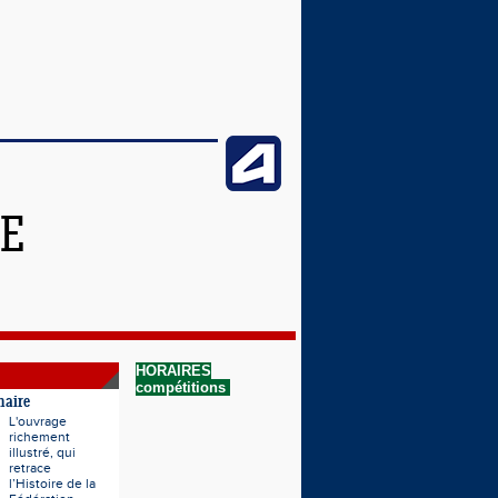
NE
HORAIRES
compétitions
naire
L'ouvrage
richement
illustré, qui
retrace
l’Histoire de la