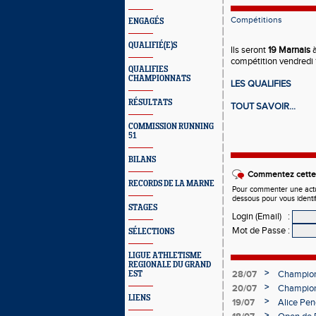
Compétitions
ENGAGÉS
QUALIFIÉ(E)S
Ils seront
19 Marnais
compétition vendredi
QUALIFIES
CHAMPIONNATS
LES QUALIFIES
RÉSULTATS
TOUT SAVOIR...
COMMISSION RUNNING
51
BILANS
Commentez cette 
RECORDS DE LA MARNE
Pour commenter une actual
dessous pour vous identi
STAGES
Login (Email)
:
Mot de Passe
:
SÉLECTIONS
LIGUE ATHLETISME
REGIONALE DU GRAND
>
28/07
Championn
EST
>
20/07
Championn
LIENS
Charléty
>
19/07
Alice Pen
>