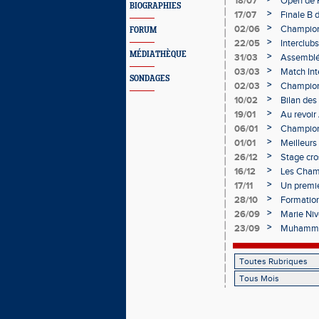
18/07
Open de F
BIOGRAPHIES
>
17/07
Finale B 
Obernai
>
02/06
Championn
FORUM
Champag
>
22/05
Interclub
MÉDIATHÈQUE
>
31/03
Assemblé
Épernay
>
03/03
Match Int
SONDAGES
>
02/03
Championn
>
10/02
Bilan des
bien lanc
>
19/01
Au revoir
>
06/01
Champion
>
01/01
Meilleur
>
26/12
Stage cros
Départem
>
16/12
Les Champ
hivernale
>
17/11
Un premie
>
28/10
Formation
>
26/09
Marie Niv
>
23/09
Muhammad