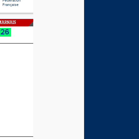
Fédération
Française
 MARNAIS
026