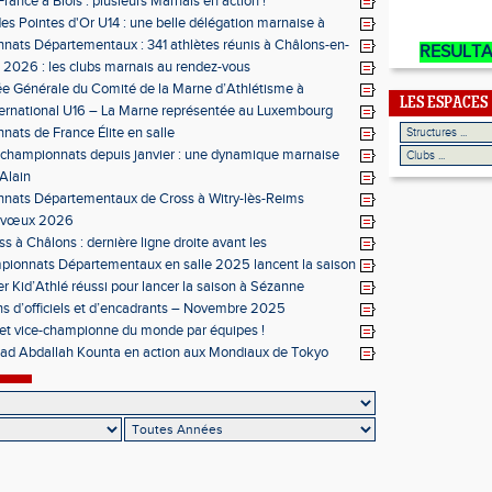
rance à Blois : plusieurs Marnais en action !
des Pointes d'Or U14 : une belle délégation marnaise à
ats Départementaux : 341 athlètes réunis à Châlons-en-
RESULT
ne
s 2026 : les clubs marnais au rendez-vous
e Générale du Comité de la Marne d’Athlétisme à
LES ESPACES
ernational U16 – La Marne représentée au Luxembourg
ats de France Élite en salle
 championnats depuis janvier : une dynamique marnaise
ée
 Alain
nats Départementaux de Cross à Witry-lès-Reims
s vœux 2026
s à Châlons : dernière ligne droite avant les
entaux
ionnats Départementaux en salle 2025 lancent la saison
r Kid’Athlé réussi pour lancer la saison à Sézanne
s d’officiels et d’encadrants – Novembre 2025
et vice-championne du monde par équipes !
 Abdallah Kounta en action aux Mondiaux de Tokyo