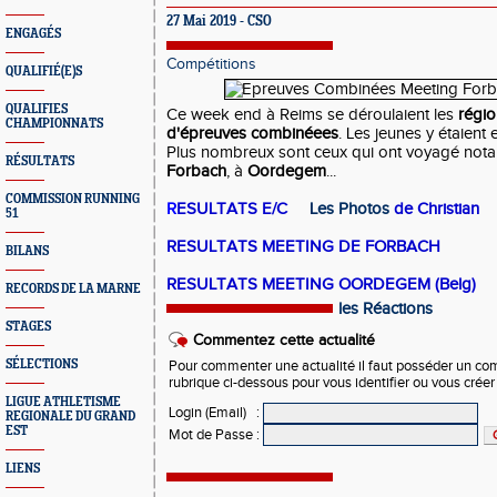
27 Mai 2019 - CSO
ENGAGÉS
Compétitions
QUALIFIÉ(E)S
QUALIFIES
Ce week end à Reims se déroulaient les
régi
CHAMPIONNATS
d'épreuves combinéees
. Les jeunes y étaient 
Plus nombreux sont ceux qui ont voyagé no
RÉSULTATS
Forbach
, à
Oordegem
...
COMMISSION RUNNING
R
ESULTATS E/C
Les Photos
de Christian
51
RESULTATS MEETING DE FORBACH
BILANS
RESULTATS MEETING OORDEGEM (Belg)
RECORDS DE LA MARNE
les Réactions
STAGES
Commentez cette actualité
SÉLECTIONS
Pour commenter une actualité il faut posséder un compt
rubrique ci-dessous pour vous identifier ou vous crée
LIGUE ATHLETISME
Login (Email)
:
REGIONALE DU GRAND
EST
Mot de Passe
:
LIENS