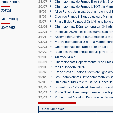
>
28/07
Championnats de France Elite à Albi : 3 
BIOGRAPHIES
>
20/07
Championnats de France U*NXT : la Marn
Charléty
FORUM
>
19/07
Alice Penciu-Jurin sacrée championne d'
>
18/07
Open de France à Blois : plusieurs Marnais
MÉDIATHÈQUE
>
17/07
Finale B des Pointes d'Or U14 : une belle
Obernai
>
02/06
Championnats Départementaux : 341 athlè
SONDAGES
Champagne
>
22/05
Interclubs 2026 : les clubs marnais au r
>
31/03
Assemblée Générale du Comité de la Mar
Épernay
>
03/03
Match International U16 – La Marne rep
>
02/03
Championnats de France Élite en salle
>
10/02
Bilan des championnats depuis janvier :
bien lancée
>
19/01
Au revoir Alain
>
06/01
Championnats Départementaux de Cross 
>
01/01
Meilleurs vœux 2026
>
26/12
Stage cross à Châlons : dernière ligne dro
Départementaux
>
16/12
Les Championnats Départementaux en sal
hivernale
>
17/11
Un premier Kid’Athlé réussi pour lancer l
>
28/10
Formations d’officiels et d’encadrants 
>
26/09
Marie Nivet vice-championne du monde pa
>
23/09
Muhammad Abdallah Kounta en action a