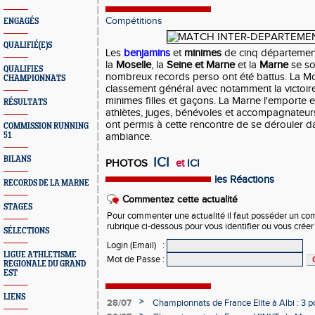
Compétitions
ENGAGÉS
QUALIFIÉ(E)S
Les
benjamins
et
minimes
de cinq départemen
la
Moselle
, la
Seine et Marne
et la
Marne
se so
QUALIFIES
nombreux records perso ont été battus. La Mos
CHAMPIONNATS
classement général avec notamment la victoir
minimes filles et gaçons. La Marne l'emporte 
RÉSULTATS
athlètes, juges, bénévoles et accompagnateur
ont permis à cette rencontre de se dérouler d
COMMISSION RUNNING
51
ambiance.
BILANS
ICI
PHOTOS
et
ICI
les Réactions
RECORDS DE LA MARNE
Commentez cette actualité
STAGES
Pour commenter une actualité il faut posséder un compt
rubrique ci-dessous pour vous identifier ou vous crée
SÉLECTIONS
Login (Email)
:
LIGUE ATHLETISME
Mot de Passe
:
REGIONALE DU GRAND
EST
LIENS
>
28/07
Championnats de France Elite à Albi : 3 