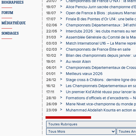
>
20/07
Championnats de France U*NXT : la Marn
BIOGRAPHIES
Charléty
>
19/07
Alice Penciu-Jurin sacrée championne d'
>
18/07
Open de France à Blois : plusieurs Marnais
FORUM
>
17/07
Finale B des Pointes d'Or U14 : une belle
MÉDIATHÈQUE
Obernai
>
02/06
Championnats Départementaux : 341 athlè
Champagne
>
22/05
Interclubs 2026 : les clubs marnais au r
SONDAGES
>
31/03
Assemblée Générale du Comité de la Mar
Épernay
>
03/03
Match International U16 – La Marne rep
>
02/03
Championnats de France Élite en salle
>
10/02
Bilan des championnats depuis janvier :
bien lancée
>
19/01
Au revoir Alain
>
06/01
Championnats Départementaux de Cross 
>
01/01
Meilleurs vœux 2026
>
26/12
Stage cross à Châlons : dernière ligne dro
Départementaux
>
16/12
Les Championnats Départementaux en sal
hivernale
>
17/11
Un premier Kid’Athlé réussi pour lancer l
>
28/10
Formations d’officiels et d’encadrants 
>
26/09
Marie Nivet vice-championne du monde pa
>
23/09
Muhammad Abdallah Kounta en action a