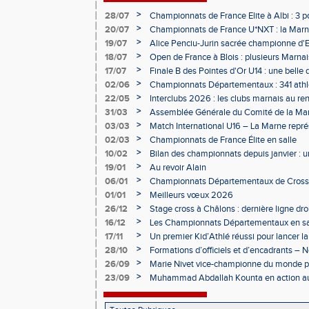
>
28/07
Championnats de France Elite à Albi : 3 
>
20/07
Championnats de France U*NXT : la Marn
Charléty
>
19/07
Alice Penciu-Jurin sacrée championne d'
>
18/07
Open de France à Blois : plusieurs Marnais
>
17/07
Finale B des Pointes d'Or U14 : une belle
Obernai
>
02/06
Championnats Départementaux : 341 athlè
Champagne
>
22/05
Interclubs 2026 : les clubs marnais au r
>
31/03
Assemblée Générale du Comité de la Mar
Épernay
>
03/03
Match International U16 – La Marne rep
>
02/03
Championnats de France Élite en salle
>
10/02
Bilan des championnats depuis janvier :
bien lancée
>
19/01
Au revoir Alain
>
06/01
Championnats Départementaux de Cross 
>
01/01
Meilleurs vœux 2026
>
26/12
Stage cross à Châlons : dernière ligne dro
Départementaux
>
16/12
Les Championnats Départementaux en sal
hivernale
>
17/11
Un premier Kid’Athlé réussi pour lancer l
>
28/10
Formations d’officiels et d’encadrants 
>
26/09
Marie Nivet vice-championne du monde pa
>
23/09
Muhammad Abdallah Kounta en action a