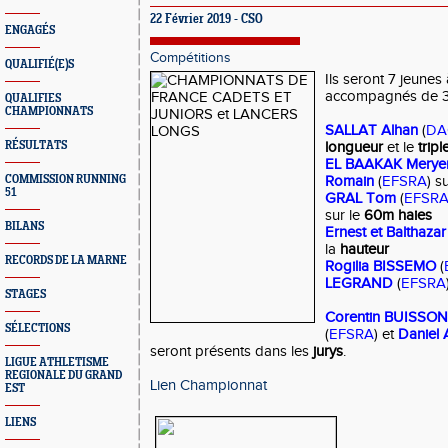
22 Février 2019 - CSO
ENGAGÉS
Compétitions
QUALIFIÉ(E)S
Ils seront 7 jeunes
accompagnés de 3 
QUALIFIES
CHAMPIONNATS
SALLAT Alhan
(
DA
RÉSULTATS
longueur
et le
tripl
EL BAAKAK Mery
COMMISSION RUNNING
Romain
(
EFSRA
) s
51
GRAL Tom
(
EFSR
sur le
60m haies
BILANS
Ernest et Balthaz
la
hauteur
RECORDS DE LA MARNE
Rogilia BISSEMO
(
LEGRAND
(
EFSRA
STAGES
Corentin BUISSON
SÉLECTIONS
(
EFSRA
) et
Daniel
seront présents dans les
jurys
.
LIGUE ATHLETISME
REGIONALE DU GRAND
Lien Championnat
EST
LIENS