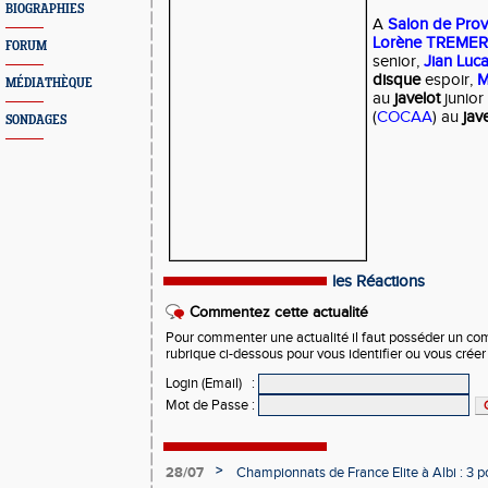
BIOGRAPHIES
A
Salon de Pro
Lorène TREMER
FORUM
senior,
Jian Luc
disque
espoir,
M
MÉDIATHÈQUE
au
javelot
junior
(
COCAA
) au
jav
SONDAGES
les Réactions
Commentez cette actualité
Pour commenter une actualité il faut posséder un compt
rubrique ci-dessous pour vous identifier ou vous crée
Login (Email)
:
Mot de Passe
:
>
28/07
Championnats de France Elite à Albi : 3 