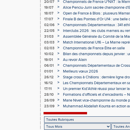
>
20/07
Championnats de France U*NXT : la Marn
Charléty
>
19/07
Alice Penciu-Jurin sacrée championne d'
>
18/07
Open de France à Blois : plusieurs Marnais
>
17/07
Finale B des Pointes d'Or U14 : une belle
Obernai
>
02/06
Championnats Départementaux : 341 athlè
Champagne
>
22/05
Interclubs 2026 : les clubs marnais au r
>
31/03
Assemblée Générale du Comité de la Mar
Épernay
>
03/03
Match International U16 – La Marne rep
>
02/03
Championnats de France Élite en salle
>
10/02
Bilan des championnats depuis janvier :
bien lancée
>
19/01
Au revoir Alain
>
06/01
Championnats Départementaux de Cross 
>
01/01
Meilleurs vœux 2026
>
26/12
Stage cross à Châlons : dernière ligne dro
Départementaux
>
16/12
Les Championnats Départementaux en sal
hivernale
>
17/11
Un premier Kid’Athlé réussi pour lancer l
>
28/10
Formations d’officiels et d’encadrants 
>
26/09
Marie Nivet vice-championne du monde pa
>
23/09
Muhammad Abdallah Kounta en action a