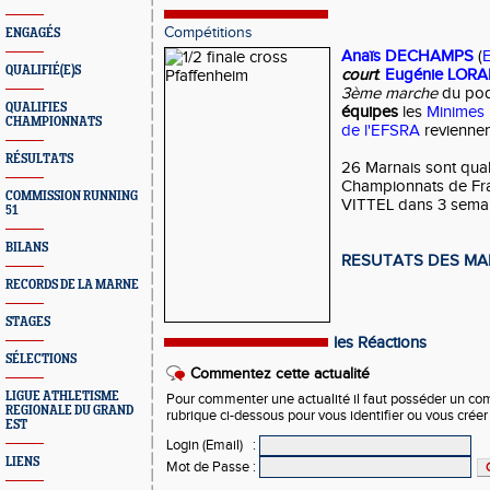
Compétitions
ENGAGÉS
Anaïs DECHAMPS
(
QUALIFIÉ(E)S
court
.
Eugénie LORA
3ème marche
du po
QUALIFIES
équipes
les
Minimes 
CHAMPIONNATS
de l'EFSRA
revienne
RÉSULTATS
26 Marnais sont quali
Championnats de Fra
COMMISSION RUNNING
VITTEL dans 3 semai
51
BILANS
RESUTATS DES MA
RECORDS DE LA MARNE
STAGES
les Réactions
SÉLECTIONS
Commentez cette actualité
LIGUE ATHLETISME
Pour commenter une actualité il faut posséder un compt
REGIONALE DU GRAND
rubrique ci-dessous pour vous identifier ou vous crée
EST
Login (Email)
:
LIENS
Mot de Passe
: