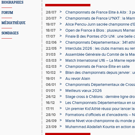
BIOGRAPHIES
>
28/07
Championnats de France Elite à Albi : 3 
FORUM
>
20/07
Championnats de France U*NXT : la Marn
Charléty
MÉDIATHÈQUE
>
19/07
Alice Penciu-Jurin sacrée championne d'
>
18/07
Open de France à Blois : plusieurs Marnais
SONDAGES
>
17/07
Finale B des Pointes d'Or U14 : une belle
Obernai
>
02/06
Championnats Départementaux : 341 athlè
Champagne
>
22/05
Interclubs 2026 : les clubs marnais au r
>
31/03
Assemblée Générale du Comité de la Mar
Épernay
>
03/03
Match International U16 – La Marne rep
>
02/03
Championnats de France Élite en salle
>
10/02
Bilan des championnats depuis janvier :
bien lancée
>
19/01
Au revoir Alain
>
06/01
Championnats Départementaux de Cross 
>
01/01
Meilleurs vœux 2026
>
26/12
Stage cross à Châlons : dernière ligne dro
Départementaux
>
16/12
Les Championnats Départementaux en sal
hivernale
>
17/11
Un premier Kid’Athlé réussi pour lancer l
>
28/10
Formations d’officiels et d’encadrants 
>
26/09
Marie Nivet vice-championne du monde pa
>
23/09
Muhammad Abdallah Kounta en action a