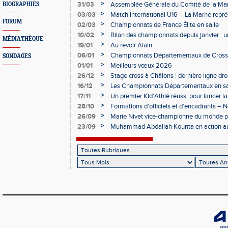
>
31/03
Assemblée Générale du Comité de la Mar
BIOGRAPHIES
Épernay
>
03/03
Match International U16 – La Marne rep
FORUM
>
02/03
Championnats de France Élite en salle
>
10/02
Bilan des championnats depuis janvier :
MÉDIATHÈQUE
bien lancée
>
19/01
Au revoir Alain
>
06/01
Championnats Départementaux de Cross 
SONDAGES
>
01/01
Meilleurs vœux 2026
>
26/12
Stage cross à Châlons : dernière ligne dro
Départementaux
>
16/12
Les Championnats Départementaux en sal
hivernale
>
17/11
Un premier Kid’Athlé réussi pour lancer l
>
28/10
Formations d’officiels et d’encadrants 
>
26/09
Marie Nivet vice-championne du monde pa
>
23/09
Muhammad Abdallah Kounta en action a