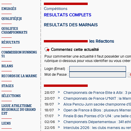
Compétitions
ENGAGÉS
RESULTATS COMPLETS
QUALIFIÉ(E)S
RESULTATS DES MARNAIS
QUALIFIES
CHAMPIONNATS
les Réactions
RÉSULTATS
Commentez cette actualité
COMMISSION RUNNING
51
Pour commenter une actualité il faut posséder un compt
rubrique ci-dessous pour vous identifier ou vous crée
BILANS
Login (Email)
:
Mot de Passe
:
RECORDS DE LA MARNE
STAGES
>
28/07
Championnats de France Elite à Albi : 3 
SÉLECTIONS
>
20/07
Championnats de France U*NXT : la Marn
Charléty
>
19/07
Alice Penciu-Jurin sacrée championne d'
LIGUE ATHLETISME
>
REGIONALE DU GRAND
18/07
Open de France à Blois : plusieurs Marnais
EST
>
17/07
Finale B des Pointes d'Or U14 : une belle
Obernai
>
02/06
Championnats Départementaux : 341 athlè
LIENS
Champagne
>
22/05
Interclubs 2026 : les clubs marnais au r