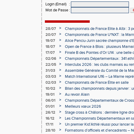
Login (Email)
:
Mot de Passe
:
>
28/07
Championnats de France Elite à Albi : 3 
>
20/07
Championnats de France U*NXT : la Marn
Charléty
>
19/07
Alice Penciu-Jurin sacrée championne d'
>
18/07
Open de France à Blois : plusieurs Marnais
>
17/07
Finale B des Pointes d'Or U14 : une belle
Obernai
>
02/06
Championnats Départementaux : 341 athlè
Champagne
>
22/05
Interclubs 2026 : les clubs marnais au r
>
31/03
Assemblée Générale du Comité de la Mar
Épernay
>
03/03
Match International U16 – La Marne rep
>
02/03
Championnats de France Élite en salle
>
10/02
Bilan des championnats depuis janvier :
bien lancée
>
19/01
Au revoir Alain
>
06/01
Championnats Départementaux de Cross 
>
01/01
Meilleurs vœux 2026
>
26/12
Stage cross à Châlons : dernière ligne dro
Départementaux
>
16/12
Les Championnats Départementaux en sal
hivernale
>
17/11
Un premier Kid’Athlé réussi pour lancer l
>
28/10
Formations d’officiels et d’encadrants 