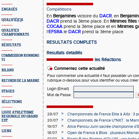
Compétitions
ENGAGÉS
En
Benjamines
victoire du
DACR
, en
Benjami
QUALIFIÉ(E)S
DACR
prend la 3ème place. En
Minimes filles
v
COCAA
prend la 3ème place et en
Minimes g
QUALIFIES
l'
EFSRA
le
DACR
prend la 3ème place.
CHAMPIONNATS
RESULTATS COMPLETS
RÉSULTATS
Resultats detaillés
COMMISSION RUNNING
les Réactions
51
Commentez cette actualité
BILANS
Pour commenter une actualité il faut posséder un compt
rubrique ci-dessous pour vous identifier ou vous crée
RECORDS DE LA MARNE
Login (Email)
:
STAGES
Mot de Passe
:
SÉLECTIONS
LIGUE ATHLETISME
>
28/07
Championnats de France Elite à Albi : 3 
REGIONALE DU GRAND
>
20/07
Championnats de France U*NXT : la Marn
EST
Charléty
>
19/07
Alice Penciu-Jurin sacrée championne d'
LIENS
>
18/07
Open de France à Blois : plusieurs Marnais
>