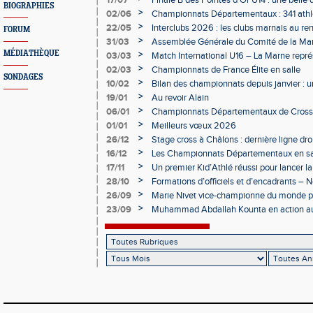
17/07
Finale B des Pointes d'Or U14 : une belle
BIOGRAPHIES
Obernai
>
02/06
Championnats Départementaux : 341 athlè
Champagne
>
22/05
Interclubs 2026 : les clubs marnais au r
FORUM
>
31/03
Assemblée Générale du Comité de la Mar
Épernay
MÉDIATHÈQUE
>
03/03
Match International U16 – La Marne rep
>
02/03
Championnats de France Élite en salle
SONDAGES
>
10/02
Bilan des championnats depuis janvier :
bien lancée
>
19/01
Au revoir Alain
>
06/01
Championnats Départementaux de Cross 
>
01/01
Meilleurs vœux 2026
>
26/12
Stage cross à Châlons : dernière ligne dro
Départementaux
>
16/12
Les Championnats Départementaux en sal
hivernale
>
17/11
Un premier Kid’Athlé réussi pour lancer l
>
28/10
Formations d’officiels et d’encadrants 
>
26/09
Marie Nivet vice-championne du monde pa
>
23/09
Muhammad Abdallah Kounta en action a