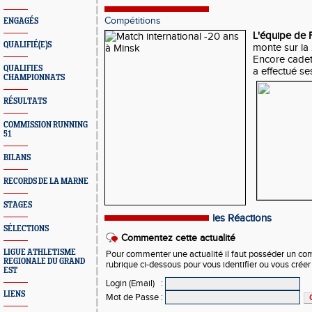
Compétitions
ENGAGÉS
L'équipe de 
QUALIFIÉ(E)S
monte sur l
Encore cade
QUALIFIES
a effectué s
CHAMPIONNATS
RÉSULTATS
COMMISSION RUNNING
51
BILANS
RECORDS DE LA MARNE
STAGES
les Réactions
SÉLECTIONS
Commentez cette actualité
LIGUE ATHLETISME
Pour commenter une actualité il faut posséder un compt
REGIONALE DU GRAND
rubrique ci-dessous pour vous identifier ou vous crée
EST
Login (Email)
:
LIENS
Mot de Passe
: