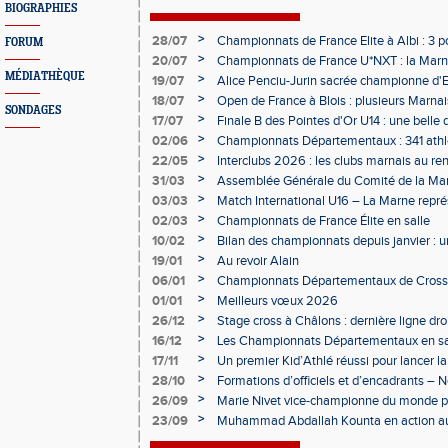
BIOGRAPHIES
>
28/07
Championnats de France Elite à Albi : 3 
FORUM
>
20/07
Championnats de France U*NXT : la Marn
Charléty
MÉDIATHÈQUE
>
19/07
Alice Penciu-Jurin sacrée championne d'
>
18/07
Open de France à Blois : plusieurs Marnais
SONDAGES
>
17/07
Finale B des Pointes d'Or U14 : une belle
Obernai
>
02/06
Championnats Départementaux : 341 athlè
Champagne
>
22/05
Interclubs 2026 : les clubs marnais au r
>
31/03
Assemblée Générale du Comité de la Mar
Épernay
>
03/03
Match International U16 – La Marne rep
>
02/03
Championnats de France Élite en salle
>
10/02
Bilan des championnats depuis janvier :
bien lancée
>
19/01
Au revoir Alain
>
06/01
Championnats Départementaux de Cross 
>
01/01
Meilleurs vœux 2026
>
26/12
Stage cross à Châlons : dernière ligne dro
Départementaux
>
16/12
Les Championnats Départementaux en sal
hivernale
>
17/11
Un premier Kid’Athlé réussi pour lancer l
>
28/10
Formations d’officiels et d’encadrants 
>
26/09
Marie Nivet vice-championne du monde pa
>
23/09
Muhammad Abdallah Kounta en action a